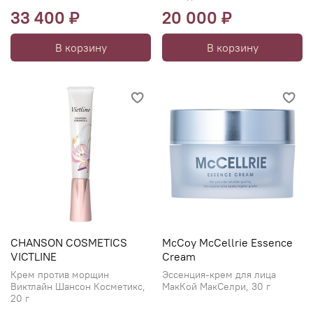
33 400 ₽
20 000 ₽
В корзину
В корзину
CHANSON COSMETICS
McCoy McCellrie Essence
VICTLINE
Cream
Крем против морщин
Эссенция-крем для лица
Виктлайн Шансон Косметикс,
МакКой МакСелри, 30 г
20 г