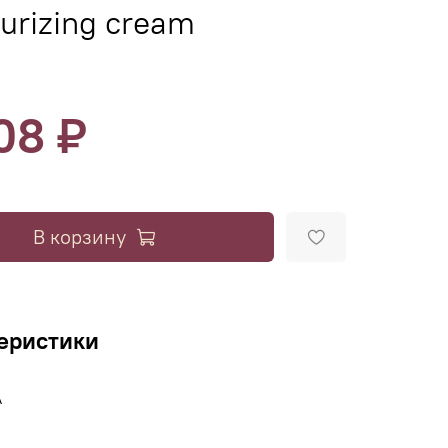
urizing cream
08 ₽
В корзину
еристики
A