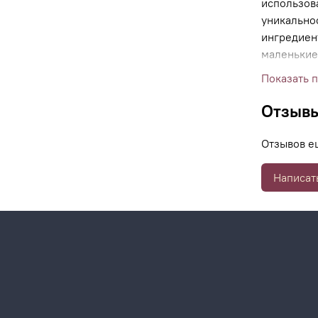
использов
уникально
ингредиен
маленькие
компонент
Показать 
слои кожи
средства.
Отзыв
Отзывов е
Написат