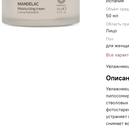
Испания
Объём сред
50 мл
Область пр
Лицо
Пол
для женщ
Все харак
Увлажняю
Описа
Увлажняющ
липосомир
стволовых 
фотостаре
устраняет 
снимает в