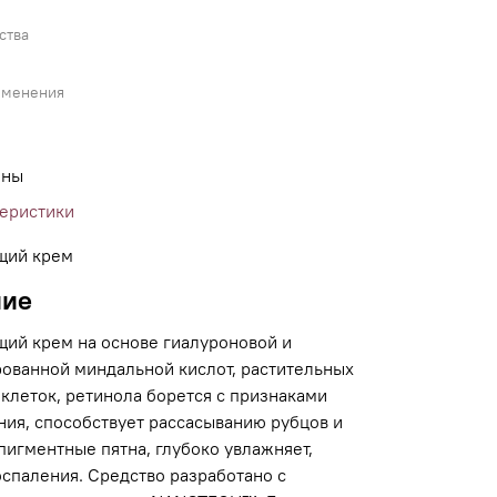
ства
именения
ины
теристики
щий крем
ние
ий крем на основе гиалуроновой и
ованной миндальной кислот, растительных
клеток, ретинола борется с признаками
ния, способствует рассасыванию рубцов и
пигментные пятна, глубоко увлажняет,
оспаления. Средство разработано с