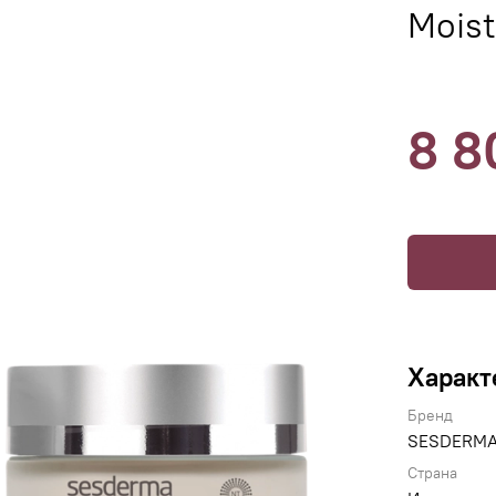
Moist
8 8
Характ
Бренд
SESDERM
Страна