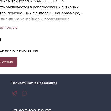
анием технологии NANOTECH™. Ее
сть заключается в использовании активных
тов, помещенных в липосомы наноразмера, –
 липидные контейнеры, позволяющие
ам в кратчайшие сроки проникать в глубокие
полностью
 и тем самым повышать эффективность
ы
ще никто не оставлял
ь отзыв
Написать нам в мессенджер