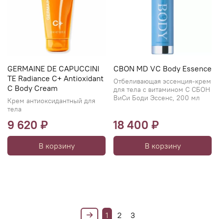
GERMAINE DE CAPUCCINI
CBON MD VC Body Essence
TE Radiance C+ Antioxidant
Отбеливающая эссенция-крем
C Body Cream
для тела с витамином C СБОН
ВиСи Боди Эссенс, 200 мл
Крем антиоксидантный для
тела
9 620 ₽
18 400 ₽
В корзину
В корзину
1
2
3