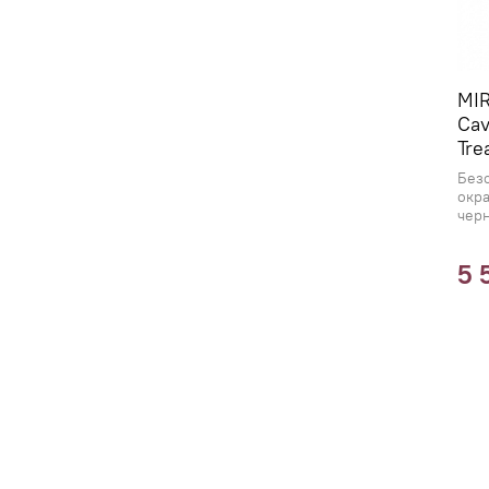
MI
Cav
Tre
Без
окра
чер
5 