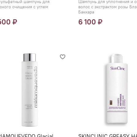
сульфатный шампунь для
Шампунь для уплотнения и 
окого очищения с углем
волос с экстрактом розы Блэ
Баккара
500 ₽
6 100 ₽
IAMQUEVEDO Glacial
SKINCLINIC GREASY H