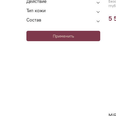
Действие
Без
глуб
Тип кожи
5 
Состав
Применить
MIR