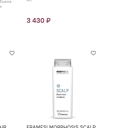
мл
объема
к
3 430 ₽
AIR
FRAMESI MORPHOSIS SCALP