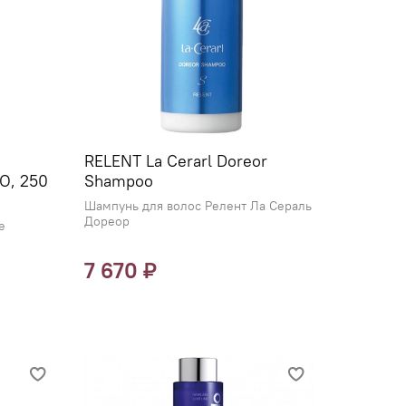
RELENT La Cerarl Doreor
O, 250
Shampoo
Шампунь для волос Релент Ла Сераль
Дореор
е
7 670 ₽