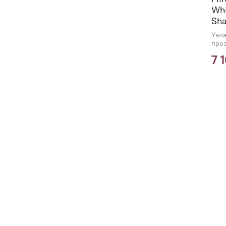
Whi
Sh
Увл
про
7 