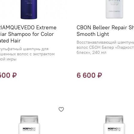
RIAMQUEVEDO Extreme
CBON Belleer Repair 
iar Shampoo for Color
Smooth Light
ated Hair
Восстанавливающий шампунь
волос СБОН Белер «Гладкост
сульфатный шампунь для
блеск», 240 мл
шенных волос с экстрактом
ной икры
500 ₽
6 600 ₽