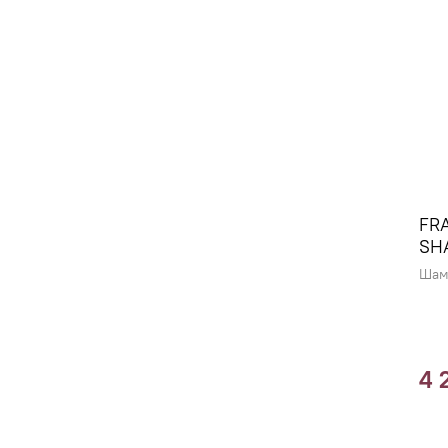
FR
SH
Шам
4 