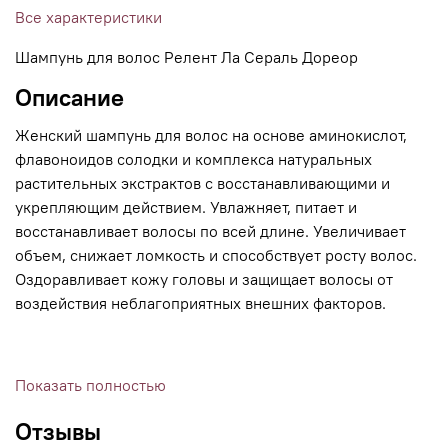
Все характеристики
Шампунь для волос Релент Ла Сераль Дореор
Описание
Женский шампунь для волос на основе аминокислот,
флавоноидов солодки и комплекса натуральных
растительных экстрактов с восстанавливающими и
укрепляющим действием. Увлажняет, питает и
восстанавливает волосы по всей длине. Увеличивает
объем, снижает ломкость и способствует росту волос.
Оздоравливает кожу головы и защищает волосы от
воздействия неблагоприятных внешних факторов.
• Бережно ухаживает за волосами. Увлажняет, питает,
Показать полностью
защищает и восстанавливает волосы по всей длине.
Отзывы
• Содержит аминокислоты, флавоноиды солодки в трёх