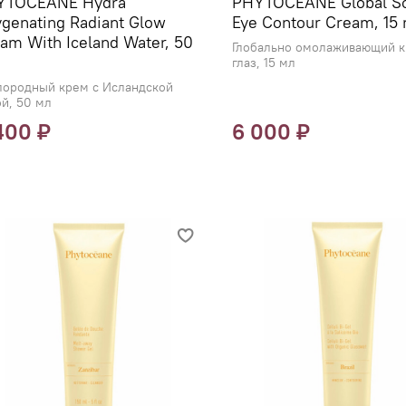
YTOCEANE Hydra
PHYTOCEANE Global So
genating Radiant Glow
Eye Contour Cream, 15 
am With Iceland Water, 50
Глобально омолаживающий к
глаз, 15 мл
лородный крем с Исландской
й, 50 мл
400 ₽
6 000 ₽