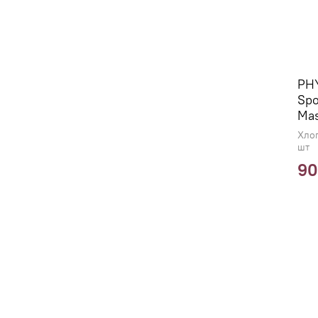
PHY
Spo
Ma
Хлоп
шт
90