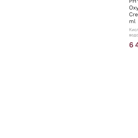
PH
Oxy
Cre
ml
Кис
водо
6 