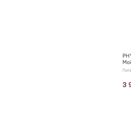
PH
Moi
Пита
3 