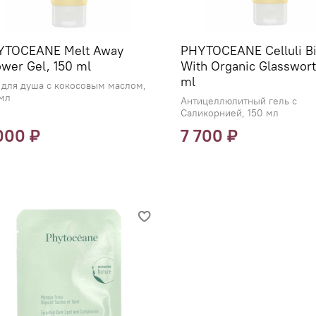
YTOCEANE Melt Away
PHYTOCEANE Celluli Bi
wer Gel, 150 ml
With Organic Glasswort
ml
 для душа с кокосовым маслом,
 мл
Антицеллюлитный гель с
Саликорнией, 150 мл
000 ₽
7 700 ₽