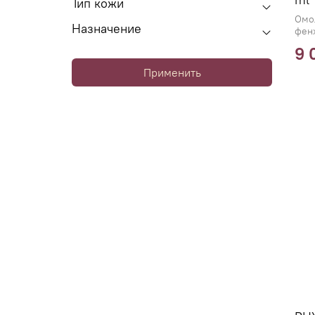
Тип кожи
Омо
Назначение
фен
9 
Применить