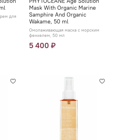
lution
PHYTOCEANE Age Solution
ml
Mask With Organic Marine
Samphire And Organic
рем для
Wakame, 50 ml
Омолаживающая маска с морским
фенхелем, 50 мл
5 400 ₽