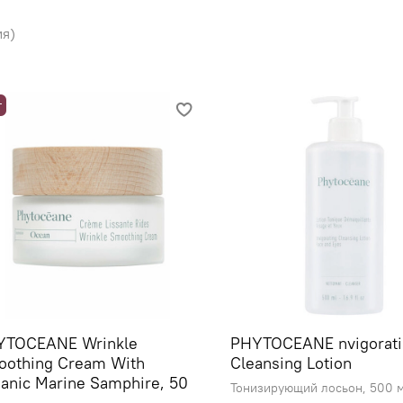
я)
т
YTOCEANE Wrinkle
PHYTOCEANE nvigorati
othing Cream With
Cleansing Lotion
anic Marine Samphire, 50
Тонизирующий лосьон, 500 