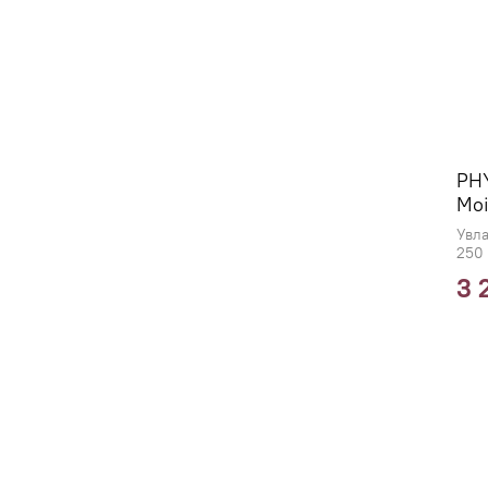
PH
Moi
Увл
250
3 