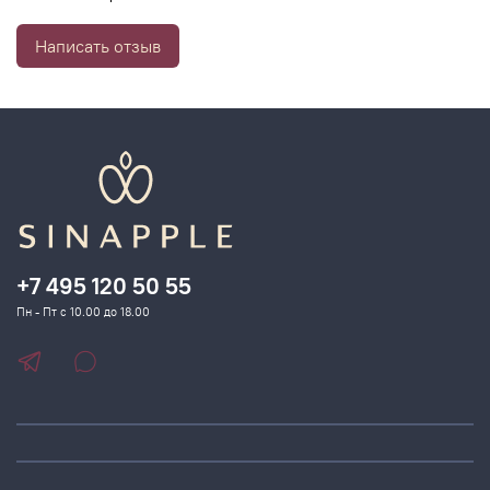
- Устраняет пигментацию, улучшает цвет лица
Написать отзыв
- Убирает землистый и желтый цвет лица
- Работает с возрастными изменениями
- Витамин С является антиоксидантом и естественным
консервантом
- Маска по своей эффективности заменяет 3 продукта:
лосьон, эссенцию и эмульсию
+7 495 120 50 55
Пн - Пт с 10.00 до 18.00