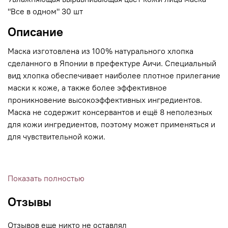
"Все в одном" 30 шт
Описание
Маска изготовлена из 100% натурального хлопка
сделанного в Японии в префектуре Аичи. Специальный
вид хлопка обеспечивает наиболее плотное прилегание
маски к коже, а также более эффективное
проникновение высокоэффективных ингредиентов.
Маска не содержит консервантов и ещё 8 неполезных
для кожи ингредиентов, поэтому может применяться и
для чувствительной кожи.
- Антивозрастная высокоэффективная маска класса
Показать полностью
премиум содержит 50% плаценты и отбеливающий
Отзывы
нанокомплекс, которые обеспечивают питание кожи и
отвечают за выравнивание цвета кожи лица
Отзывов еще никто не оставлял