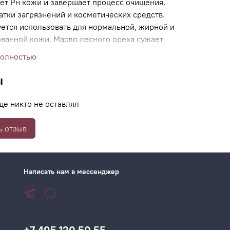
ет Рн кожи и завершает процесс очищения,
атки загрязнений и косметических средств.
ется использовать для нормальной, жирной и
ванной кожи. Масло лесного ореха сужает
собствует регуляции активности сальных
полностью
ищает, восстанавливает гидролипидный
онизирует и освежает кожу. Олигомер
ы
борется с оксидативным стрессом, и
ает кожу ресурсами для нормального
ще никто не оставлял
рования процессов. Водорастворимый
3 стимулирует микроциркуляцию, усиливает
ь отзыв
ию, укрепляет капилляры, выравнивает тон
рмализует выработку себума.
Написать нам в мессенджер