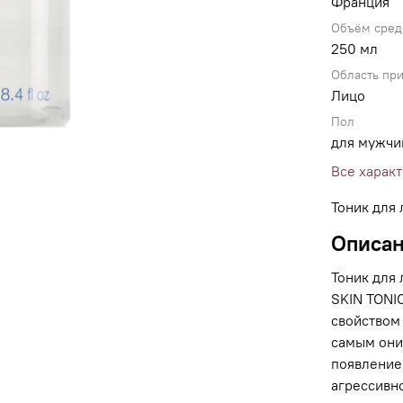
Франция
Объём сред
250 мл
Область пр
Лицо
Пол
для мужчи
Все харак
Тоник для
Описа
Тоник для
SKIN TONI
свойством
самым они
появление
агрессивн