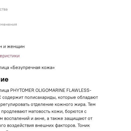
ства
именения
н и женщин
теристики
 лица «Безупречная кожа»
ние
 лица PHYTOMER OLIGOMARINE FLAWLESS-
C содержит полисахариды, которые обладают
 регулировать отделение кожного жира. Тем
 продлевают матовость кожи, борются с
м воспалений и акне, а также защищают от
ого воздействия внешних факторов. Тоник