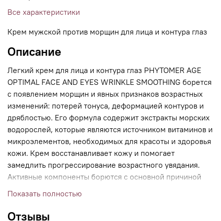
Все характеристики
Крем мужской против морщин для лица и контура глаз
Описание
Легкий крем для лица и контура глаз PHYTOMER AGE
OPTIMAL FACE AND EYES WRINKLE SMOOTHING борется
с появлением морщин и явных признаков возрастных
изменений: потерей тонуса, деформацией контуров и
дряблостью. Его формула содержит экстракты морских
водорослей, которые являются источником витаминов и
микроэлементов, необходимых для красоты и здоровья
кожи. Крем восстанавливает кожу и помогает
замедлить прогрессирование возрастного увядания.
Активные компоненты борются с основной причиной
увядания – оксидативным стрессом, нормализуют
Показать полностью
водный баланс кожи и восстанавливают гидролипидный
барьер. Экстракт планктона выполняет роль
Отзывы