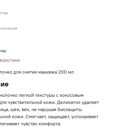
ства
именения
ины
теристики
лочко для снятия макияжа 200 мл
ние
 молочко легкой текстуры с кокосовым
для чувствительной кожи. Деликатно удаляет
ица, шеи, век, не нарушая биозащиты
ьной кожи. Смягчает, защищает, успокаивает
печивает чувство комфорта.