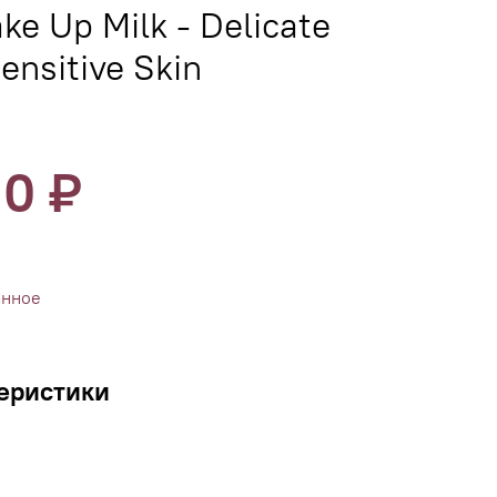
e Up Milk - Delicate
ensitive Skin
10 ₽
анное
еристики