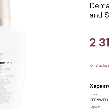
Demak
and S
2 3
аличии
В избр
Характ
Бренд
KEENWELL
Страна