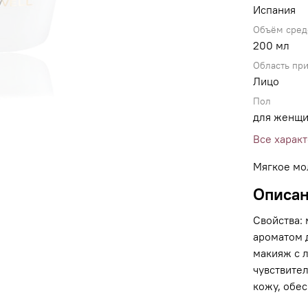
Испания
Объём сред
200 мл
Область пр
Лицо
Пол
для женщ
Все харак
Мягкое мо
Описа
Свойства:
ароматом 
макияж с л
чувствител
кожу, обес