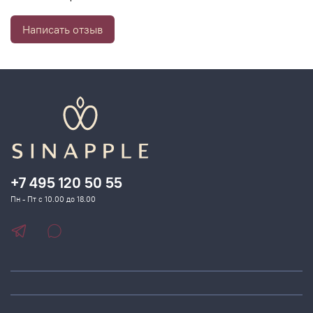
смягчает и улучшает структуру кожи, делая ее более
ровной и красивой.
Написать отзыв
+7 495 120 50 55
Пн - Пт с 10.00 до 18.00