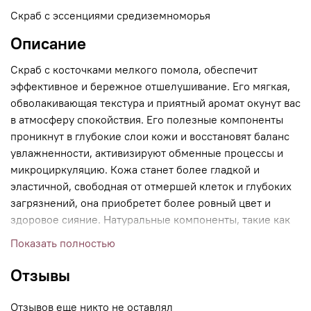
Скраб с эссенциями средиземноморья
Описание
Скраб с косточками мелкого помола, обеспечит
эффективное и бережное отшелушивание. Его мягкая,
обволакивающая текстура и приятный аромат окунут вас
в атмосферу спокойствия. Его полезные компоненты
проникнут в глубокие слои кожи и восстановят баланс
увлажненности, активизируют обменные процессы и
микроциркуляцию. Кожа станет более гладкой и
эластичной, свободная от отмершей клеток и глубоких
загрязнений, она приобретет более ровный цвет и
здоровое сияние. Натуральные компоненты, такие как
гидролат оливы и цветков апельсинового дерева
Показать полностью
обладают выраженным антиоксидантным
воздействием, стимулируют обновление клеток и
Отзывы
выработку естественного коллагена. Скраб не только
деликатно очищает, но и эффективно увлажняет,
Отзывов еще никто не оставлял