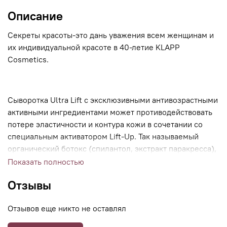
Описание
Секреты красоты-это дань уважения всем женщинам и
их индивидуальной красоте в 40-летие KLAPP
Cosmetics.
Сыворотка Ultra Lift с эксклюзивными антивозрастными
активными ингредиентами может противодействовать
потере эластичности и контура кожи в сочетании со
специальным активатором Lift-Up. Так называемый
органический ботокс (спилантол, экстракт паракресса),
гиалуроновая кислота и пептиды-мессенджеры
Показать полностью
являются высокоэффективными активными
Отзывы
ингредиентами, используемыми в сыворотке Ultra Lift.
Отзывов еще никто не оставлял