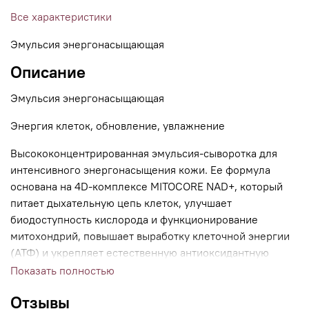
Все характеристики
Эмульсия энергонасыщающая
Описание
Эмульсия энергонасыщающая
Энергия клеток, обновление, увлажнение
Высококонцентрированная эмульсия-сыворотка для
интенсивного энергонасыщения кожи. Ее формула
основана на 4D-комплексе MITOCORE NAD+, который
питает дыхательную цепь клеток, улучшает
биодоступность кислорода и функционирование
митохондрий, повышает выработку клеточной энергии
(АТФ) и укрепляет естественную антиоксидантную
защиту. Эффективность усилена увлажняющими
Показать полностью
ингредиентами, пептидами, пробиотиками и
Отзывы
пребиотиками, направленными на обновление, борьбу с