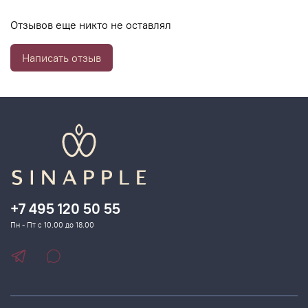
легко распределяется и быстро впитывается, не
Отзывов еще никто не оставлял
оставляя ощущений липкости и дискомфорта. Подходит
для чувствительной кожи.
Написать отзыв
+7 495 120 50 55
Пн - Пт с 10.00 до 18.00