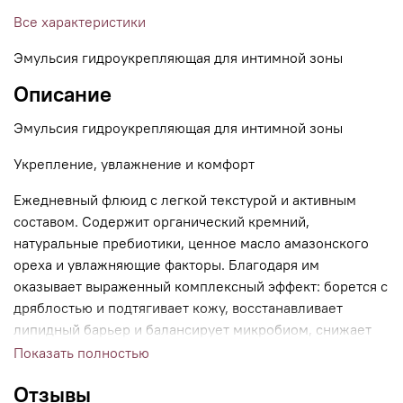
Все характеристики
Эмульсия гидроукрепляющая для интимной зоны
Описание
Эмульсия гидроукрепляющая для интимной зоны
Укрепление, увлажнение и комфорт
Ежедневный флюид с легкой текстурой и активным
составом. Содержит органический кремний,
натуральные пребиотики, ценное масло амазонского
ореха и увлажняющие факторы. Благодаря им
оказывает выраженный комплексный эффект: борется с
дряблостью и подтягивает кожу, восстанавливает
липидный барьер и балансирует микробиом, снижает
риск раздражений и воспалений. Также в состав входит
Показать полностью
биофермент из реки Рио-Тинто, обеспечивающий
Отзывы
мягкость и гладкость. Легкая шелковистая текстура