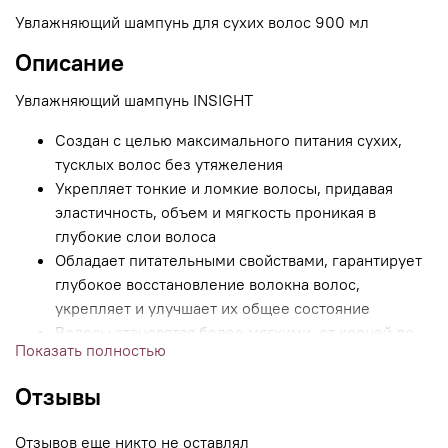
Увлажняющий шампунь для сухих волос 900 мл
Описание
Увлажняющий шампунь INSIGHT
Cоздан с целью максимального питания сухих,
тусклых волос без утяжеления
Укрепляет тонкие и ломкие волосы, придавая
эластичность, объем и мягкость проникая в
глубокие слои волоса
Обладает питательными свойствами, гарантирует
глубокое восстановление волокна волос,
укрепляет и улучшает их общее состояние
Волосы становятся более мягкими, от корней до
Показать полностью
кончиков, эластичными и блестящим
Не содержит SLS/SLES, парабены, силиконы,
Отзывы
минеральные масла, искусственные красители и
ароматизаторы
Отзывов еще никто не оставлял