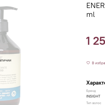
ENER
ml
1 2
аличии
В избр
Характ
Бренд
INSIGHT
Тип волос