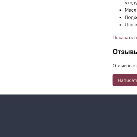
уход
Масл
Подх
Для в
Показать 
Отзыв
Отзывов е
Написат