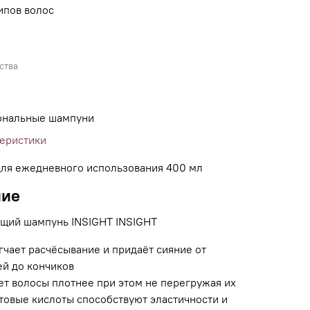
ипов волос
ства
ональные шампуни
теристики
ля ежедневного использования 400 мл
ние
щий шампунь INSIGHT INSIGHT
гчает расчёсывание и придаёт сияние от
ей до кончиков
ет волосы плотнее при этом не перегружая их
товые кислоты способствуют эластичности и