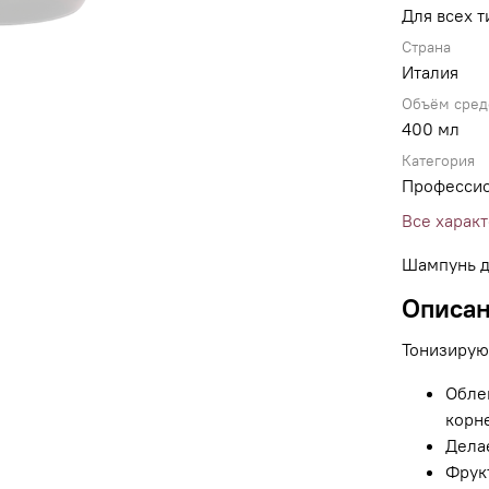
Для всех т
Страна
Италия
Объём сред
400 мл
Категория
Професси
Все харак
Шампунь д
Описа
Тонизирую
Обле
корн
Дела
Фрук