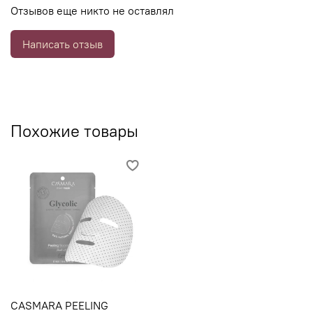
Отзывов еще никто не оставлял
оказывает омолаживающий эффект.
Написать отзыв
Похожие товары
CASMARA PEELING