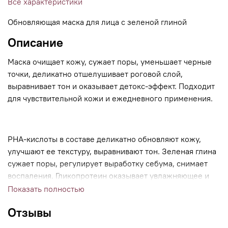
Все характеристики
Обновляющая маска для лица с зеленой глиной
Описание
Маска очищает кожу, сужает поры, уменьшает черные
точки, деликатно отшелушивает роговой слой,
выравнивает тон и оказывает детокс-эффект. Подходит
для чувствительной кожи и ежедневного применения.
PHA-кислоты в составе деликатно обновляют кожу,
улучшают ее текстуру, выравнивают тон. Зеленая глина
сужает поры, регулирует выработку себума, снимает
воспаления. Гликопротеин оказывает увлажняющее и
общеукрепляющее действие на кожу. Пантенол
Показать полностью
восстанавливает, успокаивает и защищает от внешнего
Отзывы
воздействия. Соль Мертвого моря активизирует
обменные процессы в коже и ускоряет ее регенерацию,