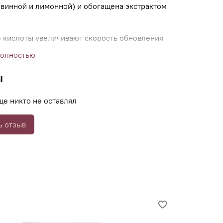
 винной и лимонной) и обогащена экстрактом
 кислоты увеличивают скорость обновления
устраняют несовершенства кожи. Алоэ вера
полностью
льно ускоряет эти процессы благодаря своим
ующим и увлажняющим свойствам.
ы
ще никто не оставлял
ает поверхностные слои, очищая кожу и
ь отзыв
е обновление.
те кожа становится более гладкой, мягкой и
чена: