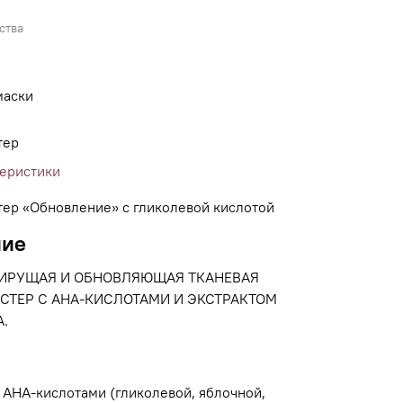
ства
маски
тер
теристики
тер «Обновление» с гликолевой кислотой
ние
ИРУЩАЯ И ОБНОВЛЯЮЩАЯ ТКАНЕВАЯ
СТЕР С AHA-КИСЛОТАМИ И ЭКСТРАКТОМ
А.
 АНА-кислотами (гликолевой, яблочной,