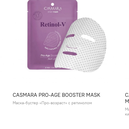
Для всех в
Идеально п
комбиниро
чрезмерно
пор, пяте
старения.
ВНИМАНИ
Не рекомен
микропигм
CASMARA PRO-AGE BOOSTER MASK
C
M
Маска-бустер «Про-возраст» с ретинолом
М
Действие:
к
• Отшелуш