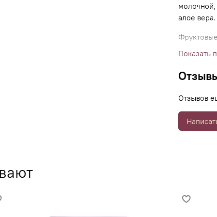
молочной,
алое вера.
Фруктовые
клеток и 
Показать 
дополните
регенерир
Отзыв
Отзывов е
Отшелушив
Написат
ускоряя е
В результа
ывают
сияющей.
Предназна