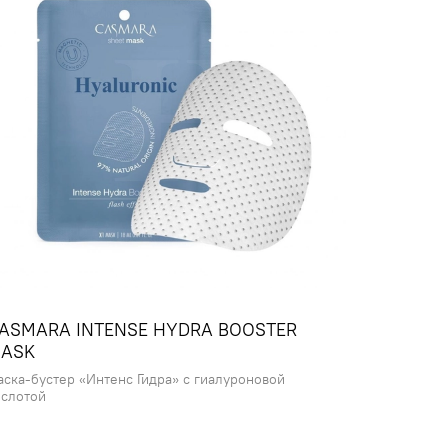
озрастов и типов кожи.
одходит в качестве ночного ухода для
ванной кожи, а также для кожи, склонной к
й жирности и/или с наличием расширенных
н, с видимыми признаками преждевременного
Е!
дуется наносить на участки с тату или на
ентированные зоны.
ASMARA INTENSE HYDRA BOOSTER
ASK
аска-бустер «Интенс Гидра» с гиалуроновой
ислотой
ивает верхние слои кожи, стимулируя