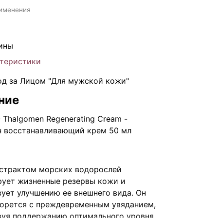
именения
ины
ктеристики
од за Лицом "Для мужской кожи"
ние
 Thalgomen Regenerating Cream -
н восстанавливающий крем 50 мл
кстрактом морских водорослей
рует жизненные резервы кожи и
ует улучшению ее внешнего вида. Он
борется с преждевременным увяданием,
вуя поддержанию оптимального уровня