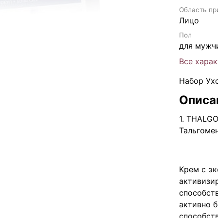
Область пр
Лицо
Пол
для мужч
Все хара
Набор Ух
Описа
1. THALGO
Тальгоме
Крем с э
активизи
способств
активно 
способст