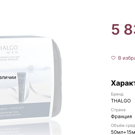
5 8
В избр
наличии
Харак
Бренд
THALGO
Страна
Франция
Объём сред
50мл+15м