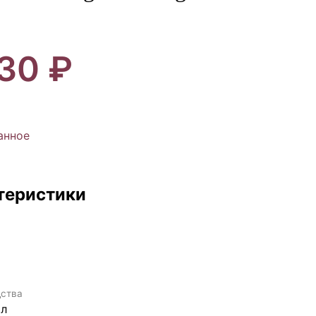
30 ₽
анное
теристики
ства
л