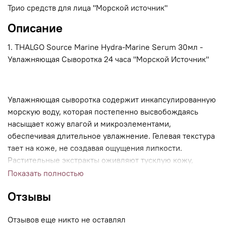
Трио средств для лица "Морской источник"
Описание
1. THALGO Source Marine Hydra-Marine Serum 30мл -
Увлажняющая Сыворотка 24 часа "Морской Источник"
Увлажняющая сыворотка содержит инкапсулированную
морскую воду, которая постепенно высвобождаясь
насыщает кожу влагой и микроэлементами,
обеспечивая длительное увлажнение. Гелевая текстура
тает на коже, не создавая ощущения липкости.
Растительные экстракты оживляют тусклую кожу,
придавая ей сияние и свежесть.
Показать полностью
Отзывы
2. THALGO Source Marine Hydra-Marine 24H Gel-Cream
Отзывов еще никто не оставлял
15мл - Увлажняющий Крем-Гель 24 часа "Морской