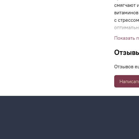
смягчают 
витаминов
с стрессом
оптимальн
эластично
Показать 
кожи.
Отзыв
Отзывов е
Отрицател
Методики:
Написат