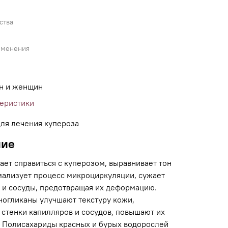
ства
именения
н и женщин
теристики
для лечения купероза
ние
ает справиться с куперозом, выравнивает тон
мализует процесс микроциркуляции, сужает
 и сосуды, предотвращая их деформацию.
ногликаны улучшают текстуру кожи,
 стенки капилляров и сосудов, повышают их
. Полисахариды красных и бурых водорослей