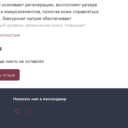
и усиливают регенерацию, восполняют резерв
 и микроэлементов, помогая коже справляться
. Гиалуронат натрия обеспечивает
ый уровень увлажнения кожи, повышает
сть, предотвращает сухость и обезвоживание
полностью
ы
ще никто не оставлял
ьная ионизация.
 ионофорез, фонофорез, лазерофорез.
ь отзыв
Написать нам в мессенджер