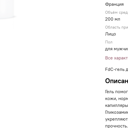
Франция
Объём сред
200 мл
Область пр
Лицо
Пол
для мужчи
Все харак
FdC-гель 
Описа
Гель помог
кожи, нор
капилляры
Гликозами
укрепляют
прочность