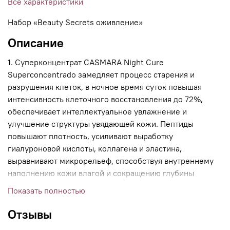
Все характеристики
Набор «Beauty Secrets оживление»
Описание
1. Суперконцентрат CASMARA Night Cure
Superconcentrado замедляет процесс старения и
разрушения клеток, в ночное время суток повышая
интенсивность клеточного восстановления до 72%,
обеспечивает интеллектуальное увлажнение и
улучшение структуры увядающей кожи. Пептиды
повышают плотность, усиливают выработку
гиалуроновой кислоты, коллагена и эластина,
выравнивают микрорельеф, способствуя внутреннему
наполнению кожи влагой и сокращению глубины
морщин. Азиатская центелла устраняет покраснения и
Показать полностью
раздражения, успокаивает кожу, помогая
восстановиться после влияния стресса и негативных
Отзывы
факторов. Экстракт мха оказывает мощное