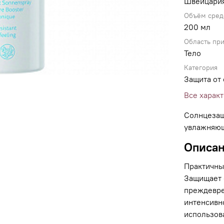
Швейцари
Объём сред
200 мл
Область пр
Тело
Категория
Защита от
Все харак
Солнцезащ
увлажняю
Описа
Практичны
Защищает 
преждевре
интенсивн
использова