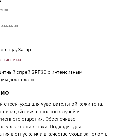
я
ства
именения
 солнца/Загар
теристики
итный спрей SPF30 с интенсивным
щим действием
ние
й спрей-уход для чувствительной кожи тела.
от воздействия солнечных лучей и
менного старения. Обеспечивает
ое увлажнение кожи. Подходит для
ния в отпуске или в качестве ухода за телом в