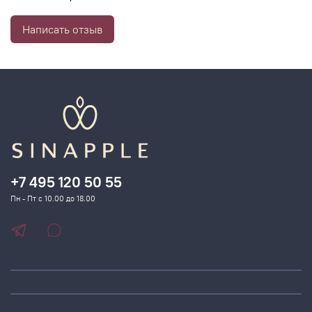
восстанавливая целостность липидного барьера.
Комплекс MÉSOLIFT MARIN усиливает обменно-
Написать отзыв
восстановительные процессы, повышает упругость и
плотность кожи.
+7 495 120 50 55
Пн - Пт с 10.00 до 18.00