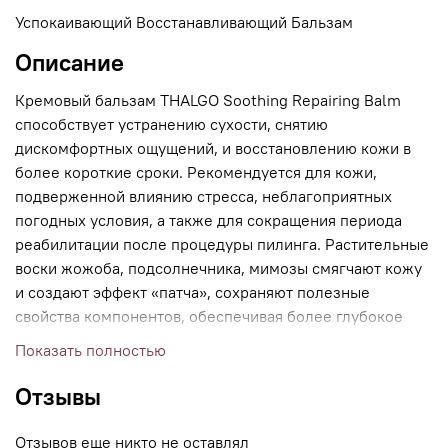
Успокаивающий Восстанавливающий Бальзам
Описание
Кремовый бальзам THALGO Soothing Repairing Balm
способствует устранению сухости, снятию
дискомфортных ощущений, и восстановлению кожи в
более короткие сроки. Рекомендуется для кожи,
подверженной влиянию стресса, неблагоприятных
погодных условия, а также для сокращения периода
реабилитации после процедуры пилинга. Растительные
воски жожоба, подсолнечника, мимозы смягчают кожу
и создают эффект «патча», сохраняют полезные
свойства компонентов, обеспечивая более глубокое
проникновение, защищают кожу от повреждений и
Показать полностью
обезвоживания. Легкая текстура не закупоривает поры.
Масла ши, сладкого миндаля и ксимении удовлетворяют
Отзывы
потребность кожи в питании и увлажнении,
стимулируют регенерацию, повышают эластичность,
Отзывов еще никто не оставлял