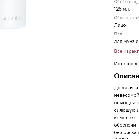
Объём сред
125 мл.
Область пр
Лицо
Пол
для мужчи
Все харак
Интенсивн
Описа
Дневная э
невесомой
помощнико
сияющую и
комплекс 
обеспечит
без риска 