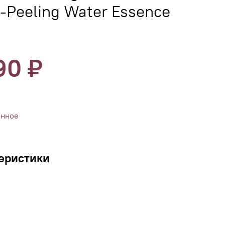
-Peeling Water Essence
90 ₽
анное
еристики