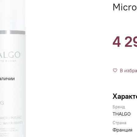
Micro
4 2
В избр
аличии
Характ
Бренд
THALGO
Страна
Франция