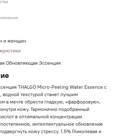
ства
именения
н и женщин
теристики
ая Обновляющая Эссенция
ние
ссенция THALGO Micro-Peeling Water Essence с
, водной текстурой станет лучшим
м в мечте обрести гладкую, «фарфоровую»,
знутри кожу. Гармонично подобранный
кислот в оптимальной концентрации
 постепенное, интеллектуальное обновление
подвергнуть кожу стрессу. 1.5% Гликолевая и