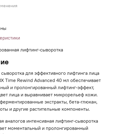
именения
ины
теристики
ованная лифтинг-сыворотка
ние
 сыворотка для эффективного лифтинга лица
X Time Rewind Advanced 40 мл обеспечивает
ный и пролонгированный лифтинг-эффект,
цвет лица и выравнивает микрорельеф кожи.
ферментированные экстракты, бета-глюкан,
оты и другие растительные компоненты.
я аналогов интенсивная лифтинг-сыворотка
ает моментальный и пролонгированный