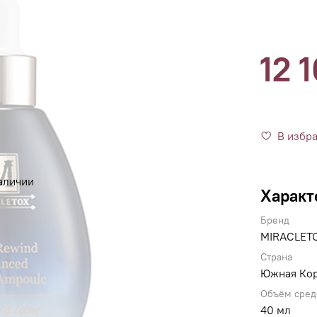
12 
В избр
аличии
Характ
Бренд
MIRACLET
Страна
Южная Ко
Объём сред
40 мл