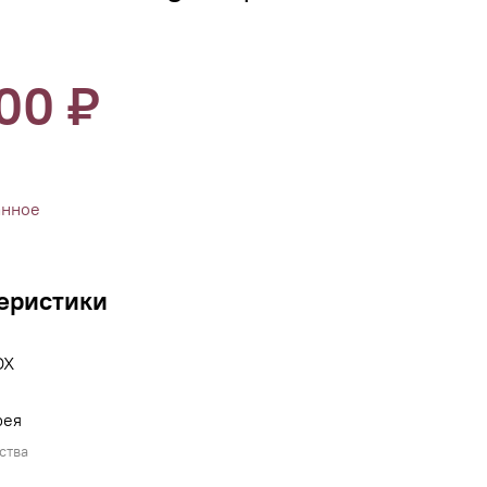
100 ₽
анное
еристики
OX
рея
ства