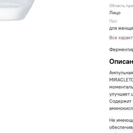
Область пр
Лицо
Пол
для женщ
Все харак
Ферментир
Описа
Ампульная
MIRACLETO
моменталь
улучшает 
Содержит 
аминокисл
Не имеюща
обеспечив