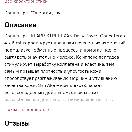
Все характеристики
Концентрат "Энергия Дня"
Описание
Концентрат KLAPP STRI-PEXAN Daily Power Concetnrate
4 x 6 ml корректирует признаки возрастных изменений,
нормализует обменные процессы и помогает коже
выглядеть значительно моложе. Комплекс пептидов
стимулирует выработку коллагена и эластина, тем
самым повышая плотность и упругость кожи,
способствует разглаживанию морщин и улучшению
качества кожи. Syn Ake – комплекс обладает
ботоксоподобным действием, он оказывает
расслабляющее действие на мимические мышцы,
помогая избежать появления новых морщин и
Показать полностью
уменьшить выраженность уже имеющихся.
Отзывы