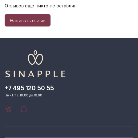
Отзывов еще никто не оставлял
▪Стимулирует выработку коллагена путём активации
ключевых факторов
Написать отзыв
роста и гликозаминогликанов дермы
▪Сокращает морщины
▪Продлевает молодость кожи
+7 495 120 50 55
Пн - Пт с 10.00 до 18.00