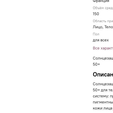
Франция
Объём сред
150
Область пр
Лицо, Тело
Пол
для всех
Все харак
Солнцезащ
50+
Описа
Солнцезащ
50+ для т
систему: 
пигментны
кожи лица 