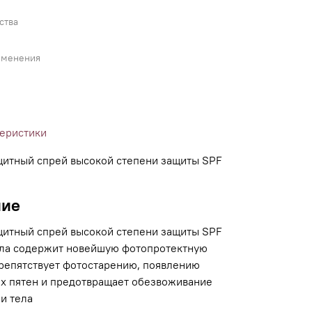
ства
именения
теристики
итный спрей высокой степени защиты SPF
ние
итный спрей высокой степени защиты SPF
ела содержит новейшую фотопротектную
препятствует фотостарению, появлению
х пятен и предотвращает обезвоживание
и тела