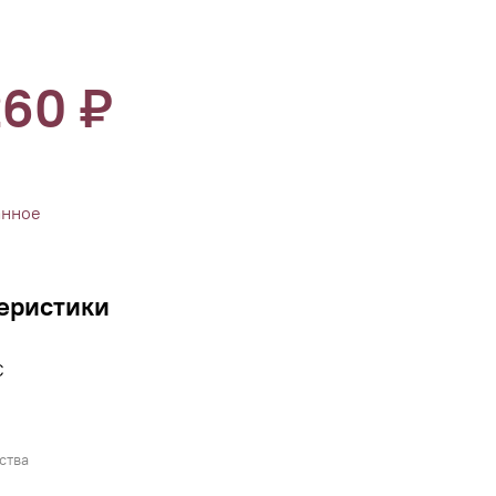
260 ₽
анное
еристики
C
ства