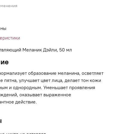
именения
ины
теристики
твляющий Меланик Дэйли, 50 мл
ние
нормализует образование меланина, осветляет
 пятна, улучшает цвет лица, делает тон кожи
ным и однородным. Уменьшает проявления
ждений, оказывает выраженное
антное действие.
ы