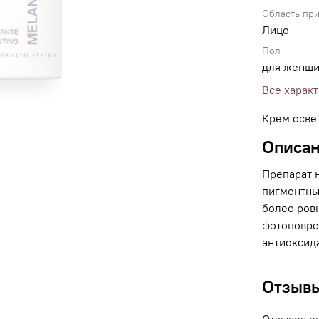
Область пр
Лицо
Пол
для женщ
Все харак
Крем осве
Описа
Препарат 
пигментные
более ров
фотоповре
антиоксид
Отзыв