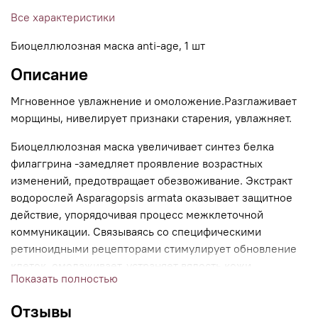
Все характеристики
Биоцеллюлозная маска anti-age, 1 шт
Описание
Мгновенное увлажнение и омоложение.Разглаживает
морщины, нивелирует признаки старения, увлажняет.
Биоцеллюлозная маска увеличивает синтез белка
филаггрина -замедляет проявление возрастных
изменений, предотвращает обезвоживание. Экстракт
водорослей Asparagopsis armata оказывает защитное
действие, упорядочивая процесс межклеточной
коммуникации. Связываясь со специфическими
ретиноидными рецепторами стимулирует обновление
клеток, омолаживает, устраняет вялость кожи.
Показать полностью
Проявляет А-витаминную активность.
Отзывы