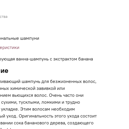
ства
ональные шампуни
теристики
рующая ванна-шампунь с экстрактом банана
ние
ливающий шампунь для безжизненных волос,
ных химической завивкой или
нием вьющихся волос. Очень часто они
 сухими, тусклыми, ломкими и трудно
 укладке. Этим волосам необходим
й уход. Оригинальность этого ухода состоит
овании сока бананового дерева, создающего