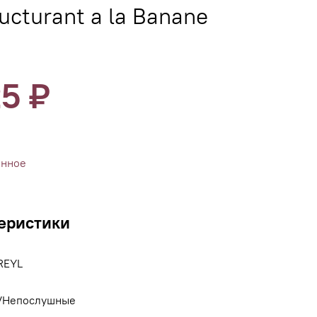
ucturant a la Banane
25 ₽
анное
еристики
REYL
/Непослушные