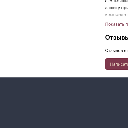
скользящи
защиту пр
компонент
волос, во
Показать 
объем, сп
распрямле
Отзыв
Отзывов е
Написат