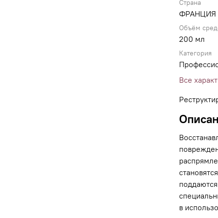
Страна
ФРАНЦИЯ
Объём сред
200 мл
Категория
Професси
Все харак
Реструкти
Описа
Восстанав
поврежден
распрямле
становятся
поддаются
специальны
в использ