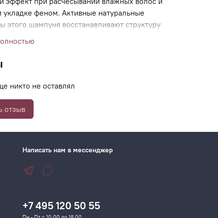
й эффект при расчесывании влажных волос и
и укладке феном. Активные натуральные
ы этого шампуня восстанавливают структуру
звращают волосам природный блеск, придают
полностью
особствуют поддержанию завивки или
нию волос.
ы
ще никто не оставлял
ь отзыв
Написать нам в мессенджер
+7 495 120 50 55
Пн - Пт с 10.00 до 18.00