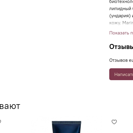
биотехнол
липидный 
(ундария) 
кожу. Mar
выводит т
Показать 
Отзыв
Отзывов е
Написат
ывают