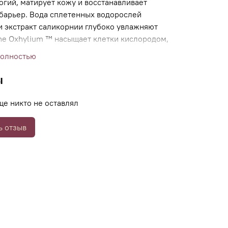
огий, матирует кожу и восстанавливает
барьер. Вода сплетенных водорослей
и экстракт саликорнии глубоко увлажняют
ine Oxhylium ™ насыщает клетки кислородом,
оксины и восстанавливает эпидермис.
полностью
ы
ще никто не оставлял
ь отзыв