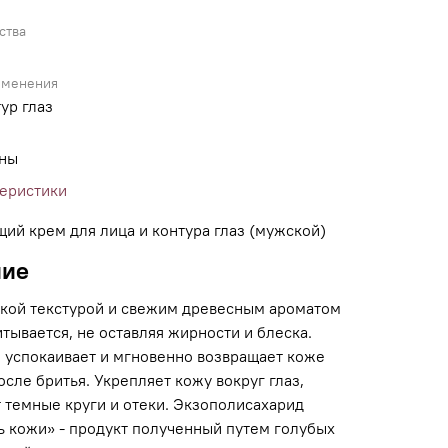
ства
именения
ур глаз
ины
теристики
ий крем для лица и контура глаз (мужской)
ние
гкой текстурой и свежим древесным ароматом
тывается, не оставляя жирности и блеска.
, успокаивает и мгновенно возвращает коже
сле бритья. Укрепляет кожу вокруг глаз,
 темные круги и отеки. Экзополисахарид
ь кожи» - продукт полученный путем голубых