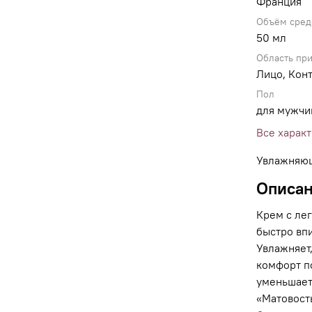
Франция
Объём сред
50 мл
Область пр
Лицо, Конт
Пол
для мужч
Все харак
Увлажняющ
Описа
Крем с ле
быстро впи
Увлажняет
комфорт по
уменьшает
«Матовост