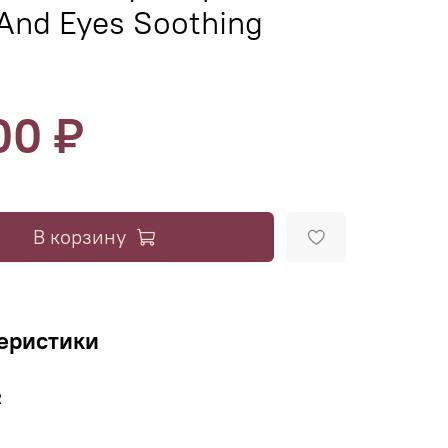
And Eyes Soothing
00 ₽
В корзину
еристики
R