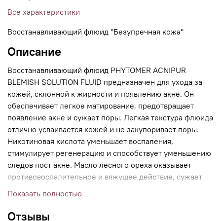
Все характеристики
Восстанавливающий флюид "Безупречная кожа"
Описание
Восстанавливающий флюид PHYTOMER ACNIPUR
BLEMISH SOLUTION FLUID предназначен для ухода за
кожей, склонной к жирности и появлению акне. Он
обеспечивает легкое матирование, предотвращает
появление акне и сужает поры. Легкая текстура флюида
отлично усваивается кожей и не закупоривает поры.
Никотиновая кислота уменьшает воспаления,
стимулирует регенерацию и способствует уменьшению
следов пост акне. Масло лесного ореха оказывает
противовоспалительное и вяжущее действие, сужает
поры, выравнивает тон и восстанавливает
Показать полностью
гидролипидный слой кожи, защищая ее от внешних
факторов. Саркозин очищает кожу и подавляет
Отзывы