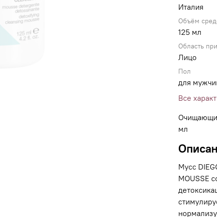
Италия
Объём сред
125 мл
Область пр
Лицо
Пол
для мужчи
Все харак
Очищающий
мл
Описа
Мусс DIEG
MOUSSE со
детоксика
стимулиру
нормализу