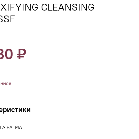
XIFYING CLEANSING
SSE
80 ₽
анное
еристики
LA PALMA