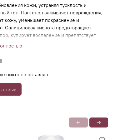
новления кожи, устраняя тусклость и
ный тон. Пантенол заживляет повреждения,
ет кожу, уменьшает покраснение и
т. Салициловая кислота предотвращает
пор, купирует воспаление и препятствует
 акне. Церамиды и аминокислоты
полностью
ируют поврежденный липидный слой кожи,
 ее чувствительность, и защищают от внешней
ы
 Мусс обеспечивает интенсивное увлажнение и
ыработку себума, спровоцированную
ще никто не оставлял
м влаги.
ь отзыв