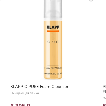
KLAPP C PURE Foam Cleanser
P
F
Очищающая пенка
О
6 395 ₽
6