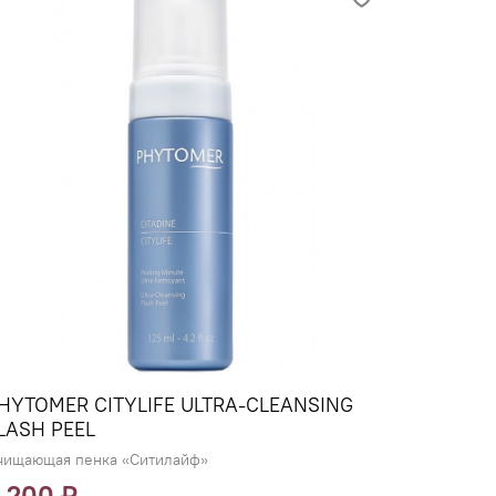
HYTOMER CITYLIFE ULTRA-CLEANSING
SALON D
LASH PEEL
Очищающая
чищающая пенка «Ситилайф»
 200 ₽
8 100 