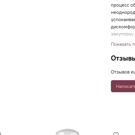
процесс об
неоднород
успокаива
дискомфор
закупорку 
появлению
Показать 
реконстру
уменьшают
Отзыв
агрессии.
снижает в
Отзывов е
недостатко
Написат