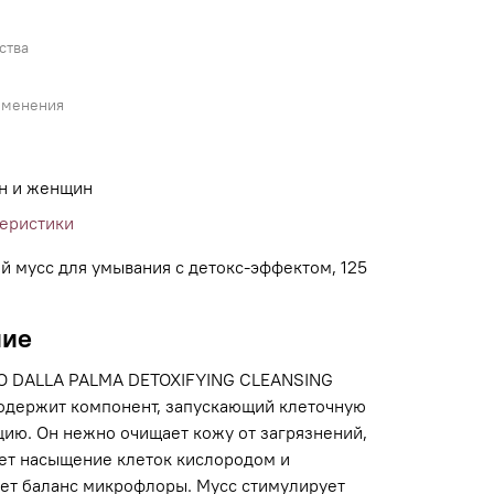
ства
именения
н и женщин
теристики
 мусс для умывания с детокс-эффектом, 125
ние
O DALLA PALMA DETOXIFYING CLEANSING
держит компонент, запускающий клеточную
цию. Он нежно очищает кожу от загрязнений,
ет насыщение клеток кислородом и
ет баланс микрофлоры. Мусс стимулирует