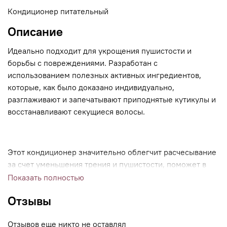
Кондиционер питательный
Описание
Идеально подходит для укрощения пушистости и
борьбы с повреждениями. Разработан с
использованием полезных активных ингредиентов,
которые, как было доказано индивидуально,
разглаживают и запечатывают приподнятые кутикулы и
восстанавливают секущиеся волосы.
Этот кондиционер значительно облегчит расчесывание
за счет уменьшения трения и пушистости, поможет в
распутывании волос.
Показать полностью
Отзывы
Полезные ингредиенты:
Отзывов еще никто не оставлял