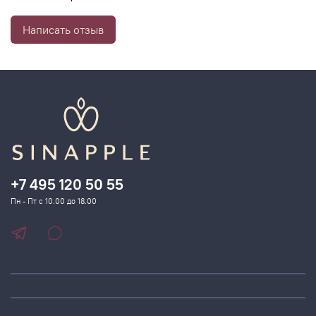
Масло авокадо стимулирует кровоток и очищает
Написать отзыв
закупоренные фолликулы, одновременно увлажняя
кожу головы и волосы.
Экстракт семян подсолнечника содержит витамин Е и
сезамол, которые, как было доказано, уменьшают и
нейтрализуют свободные радикалы, которые могут
повредить волосы и кожу головы.
Экстракт клюквы смягчает и питает волосы,
обеспечивая кожу головы антиоксидантными,
+7 495 120 50 55
противовоспалительными и антибактериальными
Пн - Пт с 10.00 до 18.00
свойствами.
Креатин является исключительным средством для
укрепления внутренних связей, а аминокислота
укрепляет и восстанавливает волосы изнутри, повышая
жизнеспособность клеток, а также эластичность и силу
волос.