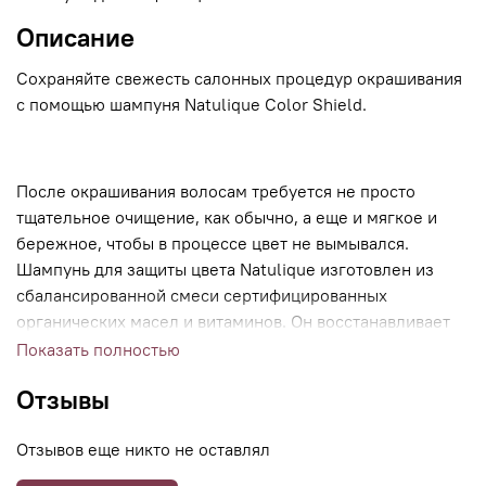
Описание
Сохраняйте свежесть салонных процедур окрашивания
с помощью шампуня Natulique Color Shield.
После окрашивания волосам требуется не просто
тщательное очищение, как обычно, а еще и мягкое и
бережное, чтобы в процессе цвет не вымывался.
Шампунь для защиты цвета Natulique изготовлен из
сбалансированной смеси сертифицированных
органических масел и витаминов. Он восстанавливает
поврежденную кутикулу, чтобы запечатать каждую
Показать полностью
прядь и предотвратить потерю цвета. Ваш цвет будет
Отзывы
радовать блеском и насыщенностью гораздо дольше.
Отзывов еще никто не оставлял