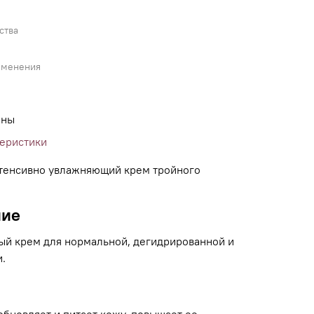
ства
именения
ины
теристики
тенсивно увлажняющий крем тройного
ние
ый крем для нормальной, дегидрированной и
.