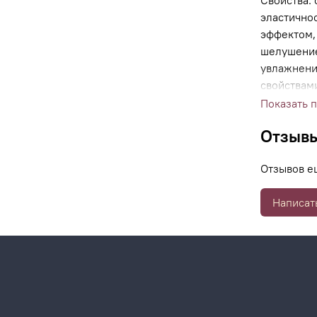
Свойства: 
эластично
эффектом,
шелушение
увлажнени
свойствам
предотвра
Показать 
- энзим, в
Отзыв
эксфолиир
энзимного
Отзывов е
Написат