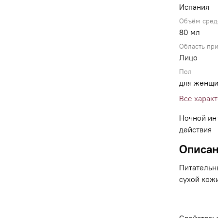
Испания
Объём сред
80 мл
Область пр
Лицо
Пол
для женщ
Все харак
Ночной ин
действия
Описа
Питательн
сухой кожи