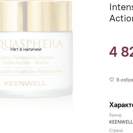
Inten
Actio
4 8
Нет в наличии
В избр
Характ
Бренд
KEENWELL
Страна