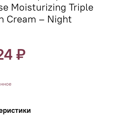
se Moisturizing Triple
n Cream – Night
24 ₽
анное
еристики