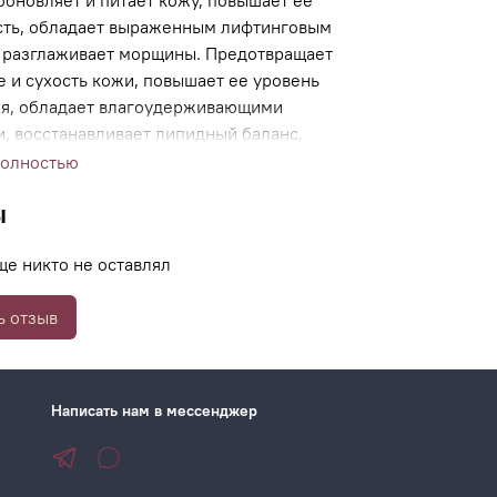
обновляет и питает кожу, повышает ее
сть, обладает выраженным лифтинговым
 разглаживает морщины. Предотвращает
 и сухость кожи, повышает ее уровень
я, обладает влагоудерживающими
и, восстанавливает липидный баланс,
щая преждевременное старение кожи. Папаин
полностью
ыделенный из папайи, оказывает легкое
ы
ующее действие, обеспечивая эффект легкого
 пилинга
ще никто не оставлял
ь отзыв
Написать нам в мессенджер