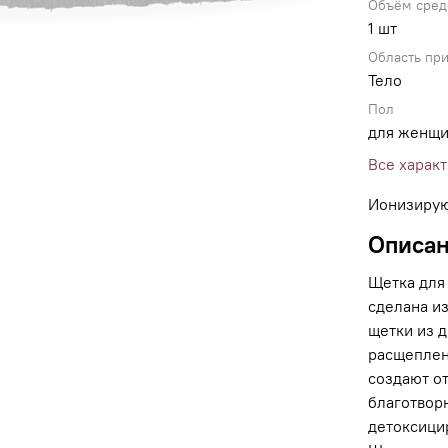
Объём сред
1 шт
Область пр
Тело
Пол
для женщ
Все харак
Ионизирую
Описа
Щетка для
сделана и
щетки из д
расщеплен
создают о
благотворн
детоксици