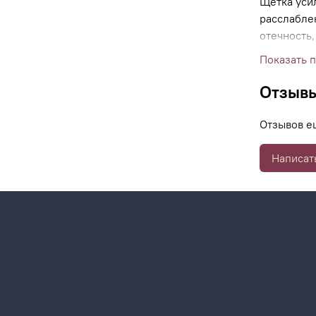
Щетка уси
расслабле
отечность
питательн
Показать 
Отзыв
Отзывов е
Написат