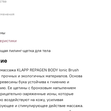
ства
именения
ины
теристики
щая пилинг-щетка для тела
ние
 массажа KLAPP REPAGEN BODY Ionic Brush
з прочных и экологичных материалов. Основа
ревесины бука устойчива к гниению и
ию. Ее щетины с бронзовым напылением
трицательно-заряженные ионы, которые
о воздействуют на кожу, усиливая
рующее и стимулирующее действие массажа.