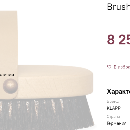
Brus
8 2
В избр
аличии
Характ
Бренд
KLAPP
Страна
Германия