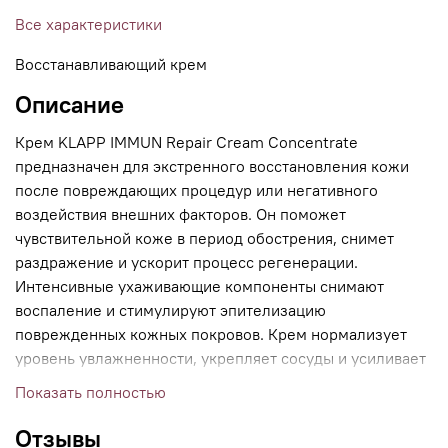
Все характеристики
Восстанавливающий крем
Описание
Крем KLAPP IMMUN Repair Cream Concentrate
предназначен для экстренного восстановления кожи
после повреждающих процедур или негативного
воздействия внешних факторов. Он поможет
чувствительной коже в период обострения, снимет
раздражение и ускорит процесс регенерации.
Интенсивные ухаживающие компоненты снимают
воспаление и стимулируют эпителизацию
поврежденных кожных покровов. Крем нормализует
уровень увлажненности, укрепляет сосуды и усиливает
барьерные функции кожи. Он обеспечивает ей
Показать полностью
дополнительную защиту, усиливает местный иммунитет
и восстанавливает нарушенный гидролипидный слой.
Отзывы