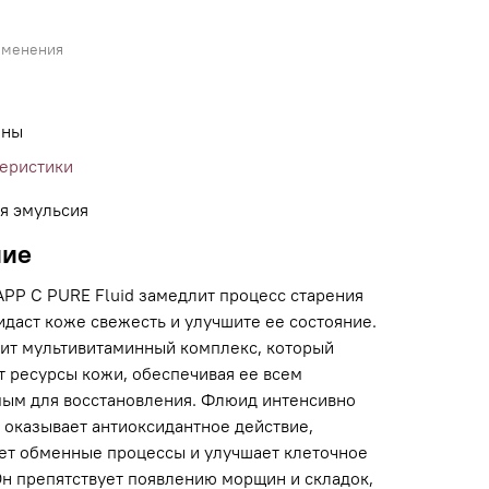
именения
ины
теристики
я эмульсия
ние
PP C PURE Fluid замедлит процесс старения
идаст коже свежесть и улучшите ее состояние.
ит мультивитаминный комплекс, который
т ресурсы кожи, обеспечивая ее всем
ым для восстановления. Флюид интенсивно
 оказывает антиоксидантное действие,
ет обменные процессы и улучшает клеточное
Он препятствует появлению морщин и складок,