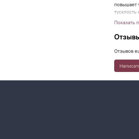
повышает 
тусклость
борется с
Показать 
функции.
Отзыв
Отзывов е
Написат