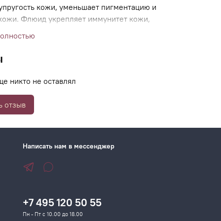
упругость кожи, уменьшает пигментацию и
 кожи. Флюид укрепляет иммунитет кожи,
 воспалением и усиливает ее барьерные
полностью
ы
ще никто не оставлял
ь отзыв
Написать нам в мессенджер
+7 495 120 50 55
Пн - Пт с 10.00 до 18.00