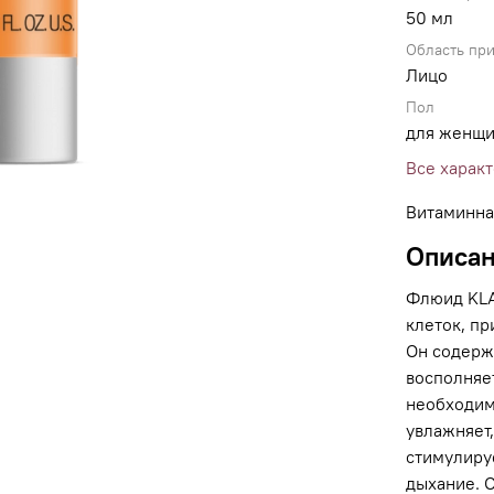
50 мл
Область пр
Лицо
Пол
для женщ
Все харак
Витаминна
Описа
Флюид KLA
клеток, пр
Он содерж
восполняе
необходим
увлажняет,
стимулиру
дыхание. 