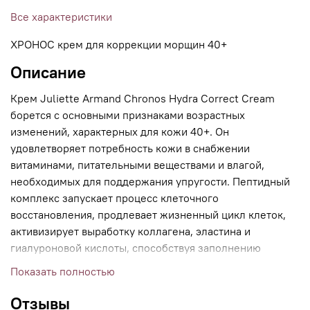
Все характеристики
ХРОНОС крем для коррекции морщин 40+
Описание
Крем Juliette Armand Chronos Hydra Correct Cream
борется с основными признаками возрастных
изменений, характерных для кожи 40+. Он
удовлетворяет потребность кожи в снабжении
витаминами, питательными веществами и влагой,
необходимых для поддержания упругости. Пептидный
комплекс запускает процесс клеточного
восстановления, продлевает жизненный цикл клеток,
активизирует выработку коллагена, эластина и
гиалуроновой кислоты, способствуя заполнению
морщин изнутри. Он повышает тонус кожи,
Показать полностью
препятствует провисанию тканей и поддерживает
четкость контуров. Крем борется с тусклостью и
Отзывы