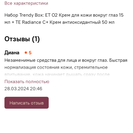
Все характеристики
Набор Trendy Box: ET O2 Крем для кожи вокруг глаз 15
мл + TE Radiance C+ Крем антиоксидантный 50 мл
Отзывы (1)
Диана
5
Незаменимые средства для лица и вокруг глаз. Быстрая
нормализация состояния кожи, стремительное
впитывание, кожа начинает дышать сразу после
применения. Увлажнение без дискомфорта, нет
Показать полностью
липкости и жирности. Мелкие морщинки удалось
28.03.2024 20:46
достаточно быстро разгладить. Приятный, нейтральный,
ненавязчивый аромат.
Написать отзыв