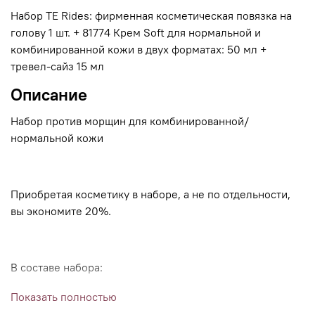
Набор TE Rides: фирменная косметическая повязка на
голову 1 шт. + 81774 Крем Soft для нормальной и
комбинированной кожи в двух форматах: 50 мл +
тревел-сайз 15 мл
Описание
Набор против морщин для комбинированной/
нормальной кожи
Приобретая косметику в наборе, а не по отдельности,
вы экономите 20%.
В составе набора:
Крем пептидный против морщин для комбинированной/
Показать полностью
нормальной кожи TimExpert Rides Soft: