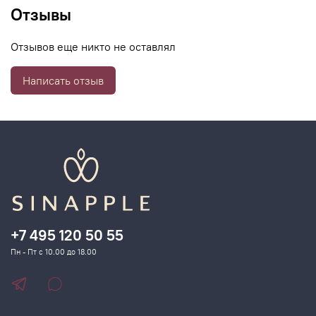
Отзывы
полноформатная банка 50 мл + мини трэвел-формат 15
мл
Отзывов еще никто не оставлял
Фирменная косметическая повязка на голову, 1 шт.
Написать отзыв
+7 495 120 50 55
Пн - Пт с 10.00 до 18.00