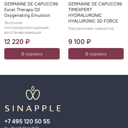
Этот набор - настоящий must-have для женщин старше
GERMAINE DE CAPUCCINI
GERMAINE DE CAPUCCINI
25 лет, которые хотят сохранить молодость и красоту
Excel Therapy O2
TIMEXPERT
своей кожи. Не упустите возможность попробовать
Oxygenating Emulsion
HYDRALURONIC
HYALURONIC 3D FORCE
новинку от Germaine de Capuccini уже сегодня!
Эмульсия
кислородонасыщающая
Гиалуроновая сыворотка
восстанавливающая
12 220 ₽
9 100 ₽
В корзину
В корзину
+7 495 120 50 55
Пн - Пт с 10.00 до 18.00