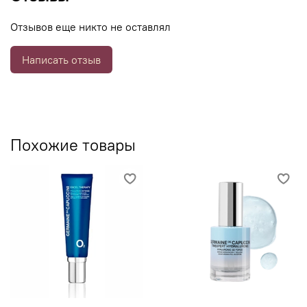
Эмульсия Excel Therapy O2 обладает революционной
Отзывов еще никто не оставлял
формулой на основе активного кислорода, которая
позволяет достичь гармонии клеток вашей кожи. Она
Написать отзыв
стимулирует естественные процессы регенерации
эпидермиса, повышает уровень гидратации и защищает
от оксидативного стресса.
Похожие товары
Сыворотка Timexpert Hyaluronic 3D Force содержит
инновационный комплекс из трех видов гиалуроновых
молекул. Она прекрасно проникает вглубь дермы,
наполняя её изнутри жизненно необходимыми
элементами: увеличивая тургорность тканей; запуская
процессы регенерации; восстанавливая эластичность и
упругость кожи.