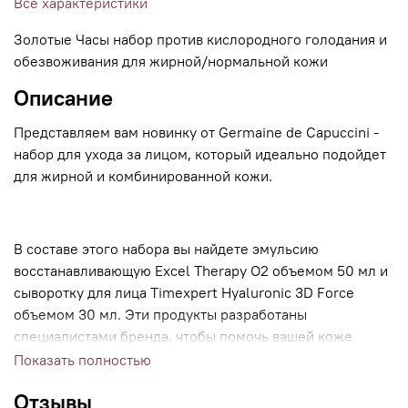
Все характеристики
Золотые Часы набор против кислородного голодания и
обезвоживания для жирной/нормальной кожи
Описание
Представляем вам новинку от Germaine de Capuccini -
набор для ухода за лицом, который идеально подойдет
для жирной и комбинированной кожи.
В составе этого набора вы найдете эмульсию
восстанавливающую Excel Therapy O2 объемом 50 мл и
сыворотку для лица Timexpert Hyaluronic 3D Force
объемом 30 мл. Эти продукты разработаны
специалистами бренда, чтобы помочь вашей коже
оставаться здоровой, увлажненной и молодой.
Показать полностью
Отзывы