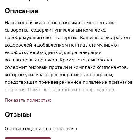
Описание
Насыщенная жизненно важными компонентами
сыворотка, содержит уникальный комплекс,
преобразующий свет в энергию. Капсулы с экстрактом
водорослей и добавлением пептида стимулируют
выработку необходимых для регенерации
коллагеновых волокон. Кроме того, сыворотка
содержит рисовый протеин и комплекс компонентов,
которые усиливают регенеративные процессы,
предотвращая преждевременное появление признаков
старения. Помогает восстановить повреждения,
вызванные фотостарением, насыщает кожу
Показать полностью
увлажняющими ингредиентами, укрепляет структуру
фибробластов, придает коже свежий и отдохнувший
Отзывы
внешний вид.
Отзывов еще никто не оставлял