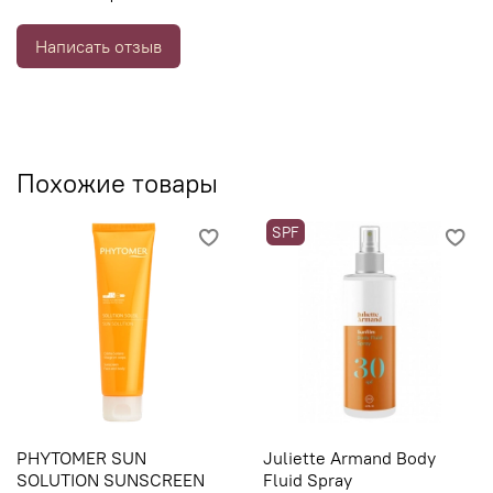
выработку меланина, осветляет участки пигментации и
способствует выравниванию тона кожи.
Написать отзыв
Похожие товары
SPF
PHYTOMER SUN
Juliette Armand Body
SOLUTION SUNSCREEN
Fluid Spray