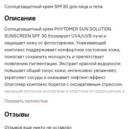
Солнцезащитный крем SPF30 для лица и тела
Описание
Солнцезащитный крем PHYTOMER SUN SOLUTION
SUNSCREEN SPF 30 блокирует UVA/UVB лучи и
защищает кожу от фотостарения. Ухаживающий
комплекс поддерживает комфортное состояние кожи,
помогает сохранить молодость и препятствует
появлению пигментации. Экстракт красной водоросли
повышает общий тонус кожи, интенсивно увлажняет,
укрепляет сосуды и оказывает лифтинг-эффект.
Олигомер комплекс борется с оксидативным стрессом,
защищая волокна коллагена и эластина от разрушения и
деформации. Он насыщает кожу микроэлементами,
Показать полностью
которые играют роль источника энергии для процессов
обмена и клеточного восстановления. Экстракт голубой
Отзывы
микроводоросли усиливает естественные барьерные
функции кожи. Экстракт морской лилии регулирует
Отзывов еще никто не оставлял