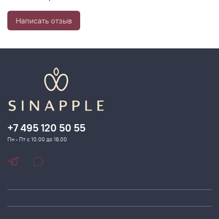
Феогидран комплекс и экстракт саликорнии укрепляют
гидролипидный барьер, интенсивно увлажняют и
Написать отзыв
способствуют удержанию оптимального запаса влаги в
структуре кожи.
+7 495 120 50 55
Пн - Пт с 10.00 до 18.00