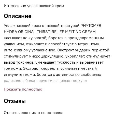
Интенсивно увлажняющий крем
Описание
Увлажняющий крем с тающей текстурой PHYTOMER
HYDRA ORIGINAL THIRST-RELIEF MELTING CREAM
насыщает кожу влагой, борется с преждевременным
увяданием, оживляет и способствует внутреннему,
интенсивному увлажнению. Экстракт ундарии перистой
стимулирует микроциркуляцию, укрепляет, стимулирует
вывод токсинов, уменьшает тусклость и выравнивает
тон кожи. Экстракт хлореллы усиливает местный
иммунитет кожи, борется с активностью свободных
радикалов, балансирует и защищает кожу от
повреждений. Экстракт ирландского мха повышает
Показать полностью
содержание влаги в слоях кожи, обеспечивая
многоуровневое, внутреннее увлажнение. Полисахарид
Отзывы
альгин препятствует испарению влаги, успокаивает и
оказывает противовоспалительное действие.
Отзывов еще никто не оставлял