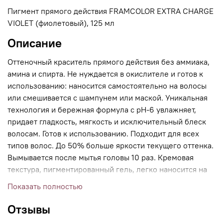
Пигмент прямого действия FRAMCOLOR EXTRA CHARGE
VIOLET (фиолетовый), 125 мл
Описание
Оттеночный краситель прямого действия без аммиака,
амина и спирта. Не нуждается в окислителе и готов к
использованию: наносится самостоятельно на волосы
или смешивается с шампунем или маской. Уникальная
технология и бережная формула с рН-6 увлажняет,
придает гладкость, мягкость и исключительный блеск
волосам. Готов к использованию. Подходит для всех
типов волос. До 50% больше яркости текущего оттенка.
Вымывается после мытья головы 10 раз. Кремовая
текстура, пигментированный гель, легко наносится на
волосы. Все пигменты серии можно смешать между
Показать полностью
собой. Яркий аромат имбирь-груша. Применение:
обновить цвет, сделать натуральный цвет волос более
Отзывы
насыщенным, добавить блеска потускневшим волосам,