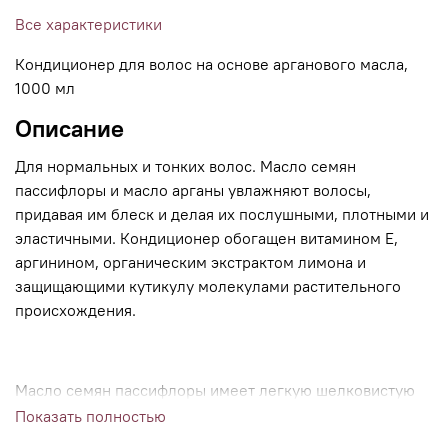
Все характеристики
Кондиционер для волос на основе арганового масла,
1000 мл
Описание
Для нормальных и тонких волос. Масло семян
пассифлоры и масло арганы увлажняют волосы,
придавая им блеск и делая их послушными, плотными и
эластичными. Кондиционер обогащен витамином Е,
аргинином, органическим экстрактом лимона и
защищающими кутикулу молекулами растительного
происхождения.
Масло семян пассифлоры имеет легкую шелковистую
текстуру. Оно содержит линолевую кислоту и витамин
Показать полностью
Е, которые эффективно повышают упругость кожи